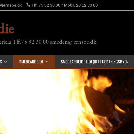
jernsoe.dk
Tlf. 75 92 30 00 * Mobil. 20 12 30 00
die
ericia Tlf.75 92 30 00 smeden@jernsoe.dk
NG
SMEDEARBEJDE
SMEDEARBEJDE UDFØRT I FÆSTNINGSBYEN