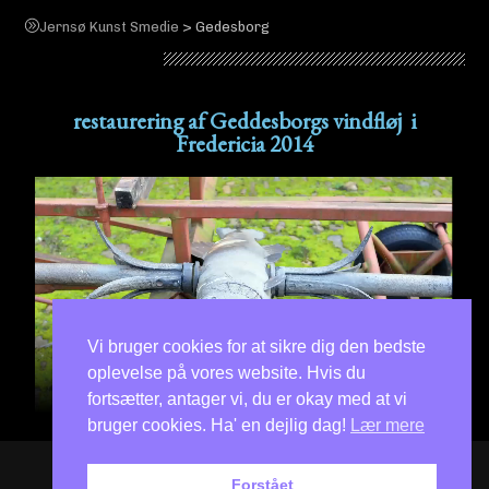
>
Jernsø Kunst Smedie
Gedesborg
Gedesborg
restaurering af Geddesborgs vindfløj i
Fredericia 2014
Vi bruger cookies for at sikre dig den bedste
oplevelse på vores website. Hvis du
fortsætter, antager vi, du er okay med at vi
bruger cookies. Ha' en dejlig dag!
Lær mere
Who's Online
Forstået
1 visitors online now