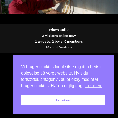
Who's Online
3 visitors online now
1 guests,
2 bots,
0 members
Map of Visitors
Vi bruger cookies for at sikre dig den bedste
oplevelse på vores website. Hvis du
fortsætter, antager vi, du er okay med at vi
bruger cookies. Ha' en dejlig dag!
Lær mere
Forstået