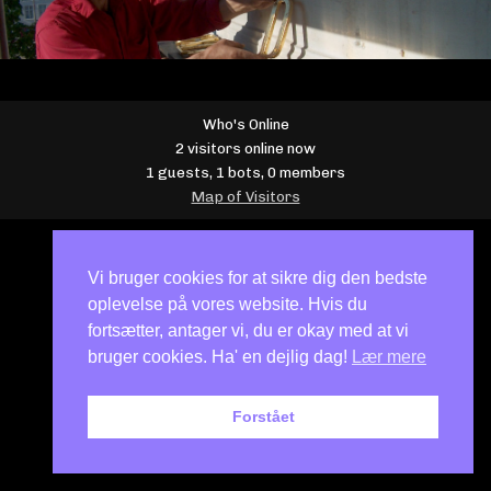
Who's Online
2 visitors online now
1 guests,
1 bots,
0 members
Map of Visitors
Vi bruger cookies for at sikre dig den bedste
oplevelse på vores website. Hvis du
fortsætter, antager vi, du er okay med at vi
bruger cookies. Ha' en dejlig dag!
Lær mere
Forstået